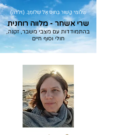
שְׁלוֹמִי קָשׁוּר בְּחוּט אֶל שְׁלוֹמְךָ. (זלדה)
שרי אשחר - מלווה רוחנית
בהתמודדות עם מצבי משבר, זקנה,
חולי וסוף חיים