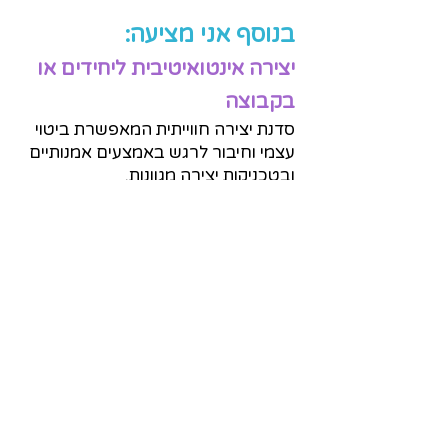
בנוסף אני מציעה:​​
יצירה אינטואיטיבית ליחידים או
בקבוצה
סדנת יצירה חווייתית המאפשרת ביטוי
עצמי וחיבור לרגש באמצעים אמנותיים
ובטכניקות יצירה מגוונות.
כתיבה, ציור, קולאז׳, טקסטים, חומרים
אישיים ועוד - כל אלה עומדים
לרשותנו, כשהדגש הוא על התהליך
ולאו דווקא על התוצר. אין צורך בידע
מוקדם אלא רק בסקרנות ורצון
להתנסות. הסדנה כוללת חומרי יצירה
וניתן לשלבה עם כתיבת סיפור חיים
ולכרוך הכל יחד לספר מודפס.
מעגלי שיתוף
העבודה במעגל יוצרת מרחב בטוח